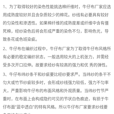
1、为了取得较好的染色性能挑选棉纤维时，牛仔布厂家应选
用成熟度较好并且含杂质较少的棉花。纱线有必要具有较好
的匀染性和渗透性。如果棉纤维的成熟度差或纤维中含有僵
死棉，经纱染色后将会形成严重的染色不匀，影响色光，导
致条花或色班染疵。
2、牛仔布在编织过程中，牛仔布厂家为了取得牛仔布风格所
有必要的稳定编织状态，一般选用较大的上机张力，并需经
受多次开口拉伸。故要求经纱有较高的强力和优 秀的弹性。
3、牛仔布纬纱条干和纱疵要比经纱要求严。当纬纱的条干不
匀大或竹节纱疵较多时，会形成纱线强力较低，强力不匀率
大，严重影响牛仔布的布面风格和外观质量。当纬纱竹节严
重时，在布面上会构成隐约可见的节状白色痕迹，有损于牛
仔布面“蓝中透白”的特有风格。所以牛仔布厂家要求纱线要