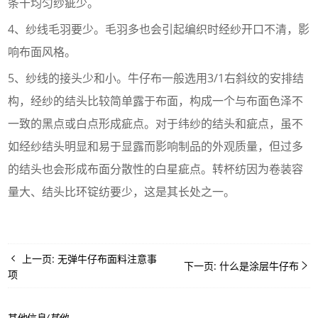
条干均匀纱疵少。
4、纱线毛羽要少。毛羽多也会引起编织时经纱开口不清，影
响布面风格。
5、纱线的接头少和小。牛仔布一般选用3/1右斜纹的安排结
构，经纱的结头比较简单露于布面，构成一个与布面色泽不
一致的黑点或白点形成疵点。对于纬纱的结头和疵点，虽不
如经纱结头明显和易于显露而影响制品的外观质量，但过多
的结头也会形成布面分散性的白星疵点。转杯纺因为卷装容
量大、结头比环锭纺要少，这是其长处之一。
上一页:
无弹牛仔布面料注意事
下一页:
什么是涂层牛仔布
项
其他信息
/
其他