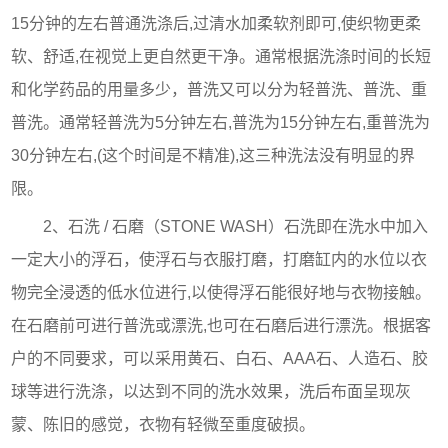
15分钟的左右普通洗涤后,过清水加柔软剂即可,使织物更柔
软、舒适,在视觉上更自然更干净。通常根据洗涤时间的长短
和化学药品的用量多少，普洗又可以分为轻普洗、普洗、重
普洗。通常轻普洗为5分钟左右,普洗为15分钟左右,重普洗为
30分钟左右,(这个时间是不精准),这三种洗法没有明显的界
限。
2、石洗 / 石磨（STONE WASH）石洗即在洗水中加入
一定大小的浮石，使浮石与衣服打磨，打磨缸内的水位以衣
物完全浸透的低水位进行,以使得浮石能很好地与衣物接触。
在石磨前可进行普洗或漂洗,也可在石磨后进行漂洗。根据客
户的不同要求，可以采用黄石、白石、AAA石、人造石、胶
球等进行洗涤，以达到不同的洗水效果，洗后布面呈现灰
蒙、陈旧的感觉，衣物有轻微至重度破损。