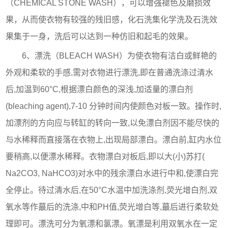
（CHEMICAL STONE WASH），可以增强褪色及磨损效
果，从而使衣物有较强的残旧感，化石洗集化学洗及石洗效
果集于一身，洗后可以达到一种仿旧和起毛的效果。
6、漂洗（BLEACH WASH）为使衣物有洁白或鲜艳的
外观和柔软的手感,需对衣物进行漂洗,即在普通洗涤过清水
后,加温到60°C,根据漂白颜色的深浅,加适量的漂白剂
(bleaching agent),7-10 分钟时间内使颜色对板一致。操作时,
加漂剂的方向应与转缸的转向一致,以免漂白剂因不能尽快的
与水稀释而直接落在衣物上,出现局部漂白。漂白前,缸内水位
要稍高,以便漂水稀释。衣物漂白对板后,即以大(小)苏打(
Na2CO3, NaHCO3)对水中的残余漂白水进行中和,使漂白完
全停止。待过清水后,在50°C水温中加洗涤剂,荧光增白剂,双
氧水等作蕞后的洗涤,中和PH值,荧光增白等,蕞后进行柔软处
理即可。漂洗可分为氧漂和氯漂。氧漂是利用双氧水在一定