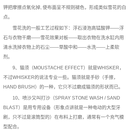
钾把摩擦点氧化掉, 使布面呈不规则褪色，形成类似雪花的白
点。
雪花洗的一般工艺过程如下：浮石浸泡高锰酸钾——浮
石与衣物干磨——雪花效果对板——取出衣物在洗水缸内用
清水洗掉衣物上的石尘——草酸中和——水洗——上柔软
剂。
9、猫须（MOUSTACHE EFFECT）就是WHISKER，
不过WHISKER的说法专业一些。猫须就是手砂（手擦，
HAND BRUSH）的一种，它只不过磨成猫须的形状而已。
10、喷沙又叫打沙（SPRAY STONE WASH / SAND
BLAST）是用专用设备（形象点讲就是一种电动的大型牙
刷，只不过是滚筒型的）在布料上打磨，通常有一个充气模
型配合。