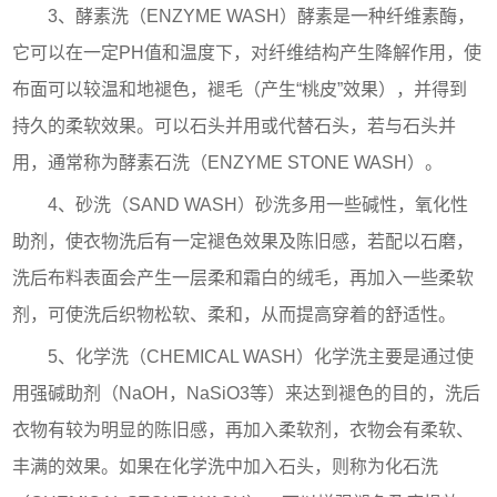
3、酵素洗（ENZYME WASH）酵素是一种纤维素酶，
它可以在一定PH值和温度下，对纤维结构产生降解作用，使
布面可以较温和地褪色，褪毛（产生“桃皮”效果），并得到
持久的柔软效果。可以石头并用或代替石头，若与石头并
用，通常称为酵素石洗（ENZYME STONE WASH）。
4、砂洗（SAND WASH）砂洗多用一些碱性，氧化性
助剂，使衣物洗后有一定褪色效果及陈旧感，若配以石磨，
洗后布料表面会产生一层柔和霜白的绒毛，再加入一些柔软
剂，可使洗后织物松软、柔和，从而提高穿着的舒适性。
5、化学洗（CHEMICAL WASH）化学洗主要是通过使
用强碱助剂（NaOH，NaSiO3等）来达到褪色的目的，洗后
衣物有较为明显的陈旧感，再加入柔软剂，衣物会有柔软、
丰满的效果。如果在化学洗中加入石头，则称为化石洗