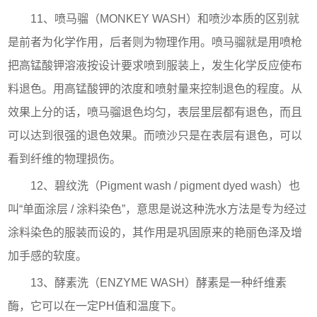
11、喷马骝（MONKEY WASH）和喷沙本质的区别就
是前者为化学作用，后者则为物理作用。喷马骝就是用喷枪
把高锰酸钾溶液按设计要求喷到服装上，发生化学反应使布
料退色。用高锰酸钾的浓度和喷射量来控制退色的程度。从
效果上分的话，喷马骝退色均匀，表层里层都有退色，而且
可以达到很强的退色效果。而喷沙只是在表层有退色，可以
看到纤维的物理损伤。
12、碧纹洗（Pigment wash / pigment dyed wash）也
叫“单面涂层 / 涂料染色”，意思是说这种洗水方法是专为经过
涂料染色的服装而设的，其作用是巩固原来的艳丽色泽及增
加手感的软度。
13、酵素洗（ENZYME WASH）酵素是一种纤维素
酶，它可以在一定PH值和温度下。