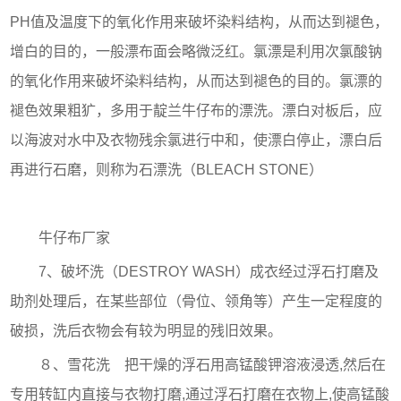
PH值及温度下的氧化作用来破坏染料结构，从而达到褪色，
增白的目的，一般漂布面会略微泛红。氯漂是利用次氯酸钠
的氧化作用来破坏染料结构，从而达到褪色的目的。氯漂的
褪色效果粗犷，多用于靛兰牛仔布的漂洗。漂白对板后，应
以海波对水中及衣物残余氯进行中和，使漂白停止，漂白后
再进行石磨，则称为石漂洗（BLEACH STONE）
牛仔布厂家
7、破坏洗（DESTROY WASH）成衣经过浮石打磨及
助剂处理后，在某些部位（骨位、领角等）产生一定程度的
破损，洗后衣物会有较为明显的残旧效果。
８、雪花洗 把干燥的浮石用高锰酸钾溶液浸透,然后在
专用转缸内直接与衣物打磨,通过浮石打磨在衣物上,使高锰酸